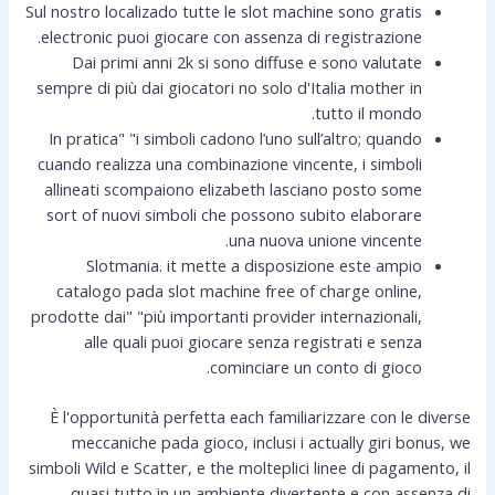
Sul nostro localizado tutte le slot machine sono gratis
electronic puoi giocare con assenza di registrazione.
Dai primi anni 2k si sono diffuse e sono valutate
sempre di più dai giocatori no solo d'Italia mother in
tutto il mondo.
In pratica" "i simboli cadono l’uno sull’altro; quando
cuando realizza una combinazione vincente, i simboli
allineati scompaiono elizabeth lasciano posto some
sort of nuovi simboli che possono subito elaborare
una nuova unione vincente.
Slotmania. it mette a disposizione este ampio
catalogo pada slot machine free of charge online,
prodotte dai" "più importanti provider internazionali,
alle quali puoi giocare senza registrati e senza
cominciare un conto di gioco.
È l'opportunità perfetta each familiarizzare con le diverse
meccaniche pada gioco, inclusi i actually giri bonus, we
simboli Wild e Scatter, e the molteplici linee di pagamento, il
quasi tutto in un ambiente divertente e con assenza di