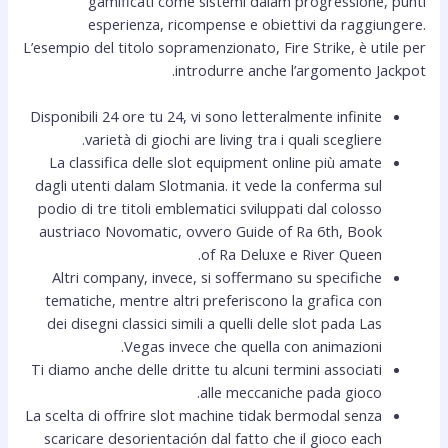
gamificati come sistemi dalam progressione, punti
esperienza, ricompense e obiettivi da raggiungere.
L’esempio del titolo sopramenzionato, Fire Strike, è utile per
introdurre anche l’argomento Jackpot.
Disponibili 24 ore tu 24, vi sono letteralmente infinite
varietà di giochi are living tra i quali scegliere.
La classifica delle slot equipment online più amate
dagli utenti dalam Slotmania. it vede la conferma sul
podio di tre titoli emblematici sviluppati dal colosso
austriaco Novomatic, ovvero Guide of Ra 6th, Book
of Ra Deluxe e River Queen.
Altri company, invece, si soffermano su specifiche
tematiche, mentre altri preferiscono la grafica con
dei disegni classici simili a quelli delle slot pada Las
Vegas invece che quella con animazioni.
Ti diamo anche delle dritte tu alcuni termini associati
alle meccaniche pada gioco.
La scelta di offrire slot machine tidak bermodal senza
scaricare desorientación dal fatto che il gioco each