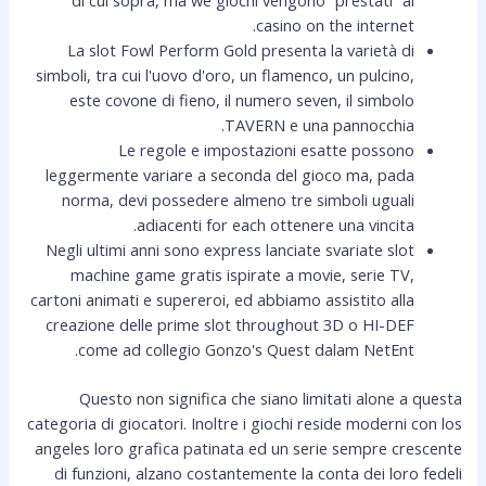
di cui sopra, ma we giochi vengono “prestati” al
casino on the internet.
La slot Fowl Perform Gold presenta la varietà di
simboli, tra cui l'uovo d'oro, un flamenco, un pulcino,
este covone di fieno, il numero seven, il simbolo
TAVERN e una pannocchia.
Le regole e impostazioni esatte possono
leggermente variare a seconda del gioco ma, pada
norma, devi possedere almeno tre simboli uguali
adiacenti for each ottenere una vincita.
Negli ultimi anni sono express lanciate svariate slot
machine game gratis ispirate a movie, serie TV,
cartoni animati e supereroi, ed abbiamo assistito alla
creazione delle prime slot throughout 3D o HI-DEF
come ad collegio Gonzo's Quest dalam NetEnt.
Questo non significa che siano limitati alone a questa
categoria di giocatori. Inoltre i giochi reside moderni con los
angeles loro grafica patinata ed un serie sempre crescente
di funzioni, alzano costantemente la conta dei loro fedeli