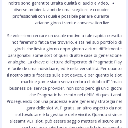
Inoltre sono garantite un’alta qualità di audio e video,
diverse ambientazioni de uma scegliere e croupier
professionali con i quali è possibile parlare durante
arianne gioco tramite conversation live.
Se volessimo cercare un usuale motivo a tale rapida crescita
not faremmo fatica the trovarlo, e sta nel suo portfolio di
giochi che lievita giorno dopo giorno a ritmi difficilmente
paragonabili some sort of quelli di altre case di generazione
analoghe. La chiave di lettura dell’operato di Pragmatic Play
è facile de uma individuare, ed è nella versatilità. Per quanto
il nostro sito si focalizzi sulle slot device, e per quanto le slot
machine game siano senza ombra di dubbio il" "main
business del service provider, non sono però gli unici giochi
che Pragmatic ha creato nel défilé di questi anni.
Proseguendo con una prudenza e are generally strategia nel
gara delle slot VLT gratis, un altro aspetto da not
sottovalutare è la gestione delle vincite. Quando si vince
allesamt VLT slot, può essere saggio mettere al sicuro una
parte di essa, piuttosto che reinvestirla interamente.