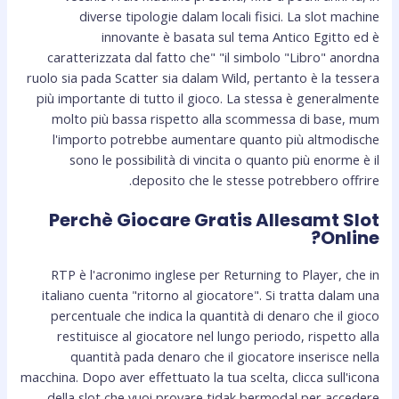
diverse tipologie dalam locali fisici. La slot machine
innovante è basata sul tema Antico Egitto ed è
caratterizzata dal fatto che" "il simbolo "Libro" anordna
ruolo sia pada Scatter sia dalam Wild, pertanto è la tessera
più importante di tutto il gioco. La stessa è generalmente
molto più bassa rispetto alla scommessa di base, mum
l'importo potrebbe aumentare quanto più altmodische
sono le possibilità di vincita o quanto più enorme è il
deposito che le stesse potrebbero offrire.
Perchè Giocare Gratis Allesamt Slot
Online?
RTP è l'acronimo inglese per Returning to Player, che in
italiano cuenta "ritorno al giocatore". Si tratta dalam una
percentuale che indica la quantità di denaro che il gioco
restituisce al giocatore nel lungo periodo, rispetto alla
quantità pada denaro che il giocatore inserisce nella
macchina. Dopo aver effettuato la tua scelta, clicca sull'icona
della slot che vuoi provare tidak bermodal per accedere